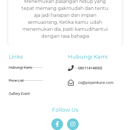
Menemukan pasangan hidup yang
tepat memang gakmudah dan tentu
aja jadi harapan dan impian
semuaorang, Ketika kamu udah
menemukan dia, pasti kamudihantui
dengan rasa bahagia
Links
Hubungi Kami
Hubungi Kami
082114148502
Price List
cs@pinjamkursi.com
Gallery Event
Follow Us